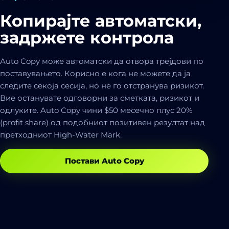
Копирајте автоматски,
задржете контрола
Auto Copy може автоматски да отвора трејдови по
поставувањето. Корисно е кога не можете да ја
следите секоја сесија, но не го отстранува ризикот.
Вие останувате одговорни за сметката, ризикот и
одлуките. Auto Copy чини $50 месечно плус 20%
(profit share) од подобниот позитивен резултат над
претходниот High-Water Mark.
Постави Auto Copy