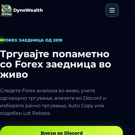
Прескокни до содржина
DynoWealth
Отвори м
FOREX ЗАЕДНИЦА ОД 2019
Тргувајте попаметно
со Forex заедница
во
живо
Следете Forex анализа во живо, учете
одговорно тргување, влезете во Discord и
изберете рачно тргување, Auto Copy или
подобен Lot Rebate.
Влези во Discord