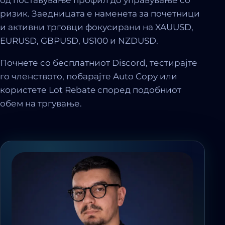
ризик. Заедницата е наменета за почетници
и активни трговци фокусирани на XAUUSD,
EURUSD, GBPUSD, US100 и NZDUSD.
Почнете со бесплатниот Discord, тестирајте
го членството, побарајте Auto Copy или
користете Lot Rebate според подобниот
обем на тргување.