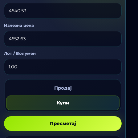
Излезна цена
Лот / Волумен
Купи
Продај
или
продај
Купи
Пресметај