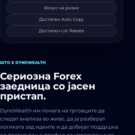
Фокус на ризик
Достапен Auto Copy
Достапен Lot Rebate
ШТО Е DYNOWEALTH
Сериозна Forex
заедница со јасен
пристап.
DynoWealth им помага на трговците да
следат анализа во живо, да ја разберат
логиката зад идеите и да добијат поддршка
од поставување профил до управување со