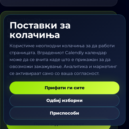
DynoWealth членство
Поставки за
$50
колачиња
/месечно
Користиме неопходни колачиња за да работи
страницата. Вградениот Calendly календар
Анализа во живо
може да се вчита каде што е прикажан за да
Објаснувања на графици
овозможи закажување. Аналитика и маркетинг
се активираат само со ваша согласност.
Дневни пазарни новости
Едукација за ризик
Прифати ги сите
Одбиј изборни
Приспособи
Почни 5-дневен тест