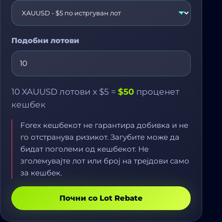
Подобни лотови
10
XAUUSD
лотови x
$5
=
$50
проценет
кешбек
Forex кешбекот не гарантира добивка и не
го отстранува ризикот. Загубите може да
бидат поголеми од кешбекот. Не
зголемувајте лот или број на трејдови само
за кешбек.
Почни со Lot Rebate