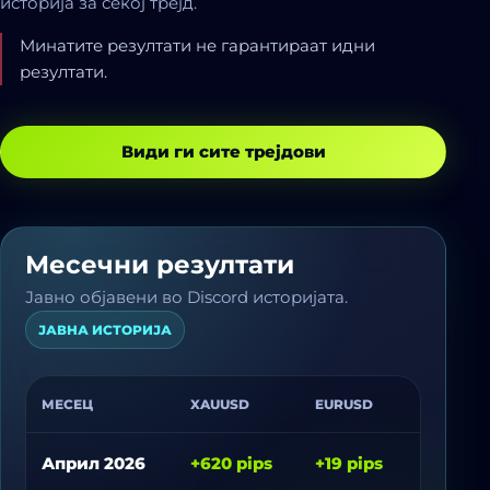
историја за секој трејд.
Минатите резултати не гарантираат идни
резултати.
Види ги сите трејдови
Месечни резултати
Јавно објавени во Discord историјата.
ЈАВНА ИСТОРИЈА
МЕСЕЦ
XAUUSD
EURUSD
GBPUSD
Април 2026
+620 pips
+19 pips
-9 pips